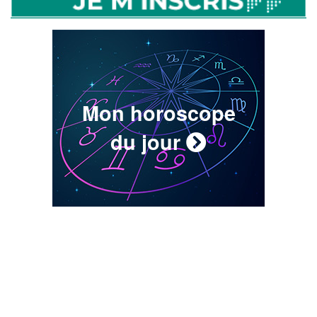
Mon horoscope
du jour