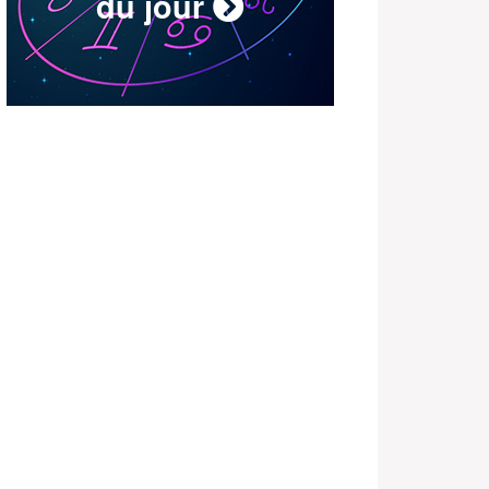
du jour