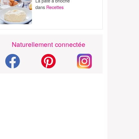
La pâte à brioche
dans
Recettes
Naturellement connectée