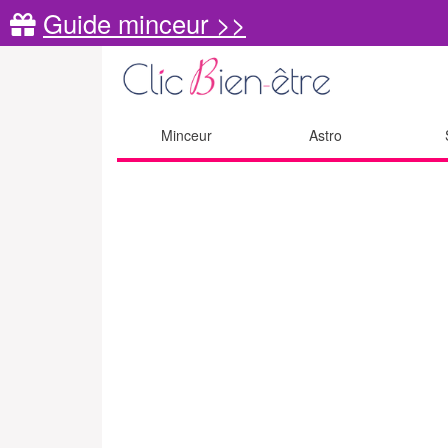
Guide minceur >>
Minceur
Astro