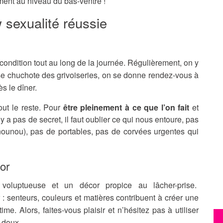
ement au niveau du bas-ventre !
 sexualité réussie
condition tout au long de la journée. Régulièrement, on y
se chuchote des grivoiseries, on se donne rendez-vous à
s le dîner.
ut le reste. Pour
être pleinement à ce que l’on fait
et
’y a pas de secret, il faut oublier ce qui nous entoure, pas
 nounou), pas de portables, pas de corvées urgentes qui
or
e voluptueuse et un décor propice au lâcher-prise.
: senteurs, couleurs et matières contribuent à créer une
e. Alors, faites-vous plaisir et n’hésitez pas à utiliser
ut doux…