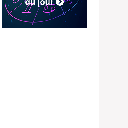
du jour