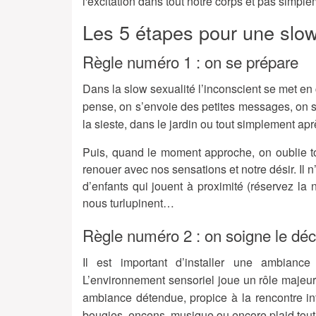
l'excitation dans tout notre corps et pas simpl
Les 5 étapes pour une slow
Règle numéro 1 : on se prépare
Dans la slow sexualité l’inconscient se met en 
pense, on s’envoie des petites messages, on 
la sieste, dans le jardin ou tout simplement aprè
Puis, quand le moment approche, on oublie to
renouer avec nos sensations et notre désir. Il n
d’enfants qui jouent à proximité (réservez la
nous turlupinent…
Règle numéro 2 : on soigne le déc
Il est important d’installer une ambianc
L’environnement sensoriel joue un rôle majeur 
ambiance détendue, propice à la rencontre intim
bougies, encens, musique ou encore plaid to