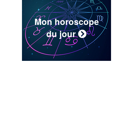
Mon horoscope
du jour