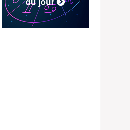
du jour