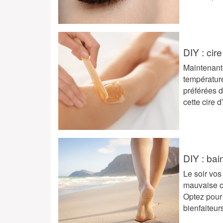
DIY : cire
Maintenant 
température
préférées 
cette cire d
DIY : bai
Le soir vos
mauvaise ci
Optez pour
bienfaiteur