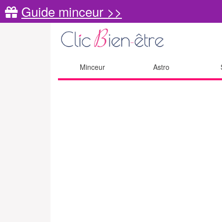
Guide minceur >>
Minceur
Astro