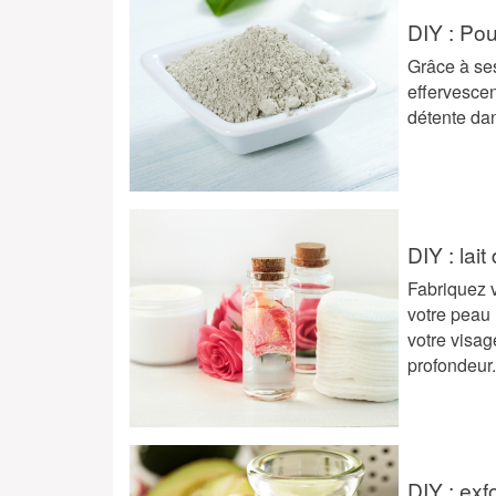
DIY : Po
Grâce à ses
effervesce
détente dan
DIY : lai
Fabriquez 
votre peau 
votre visag
profondeur
DIY : exf