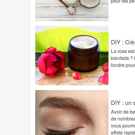
pour les p
DIY : Crè
La rose est
bienfaits ? 
fondre pour
DIY : un 
Avoir de be
de nombreus
vous pourre
effets rap