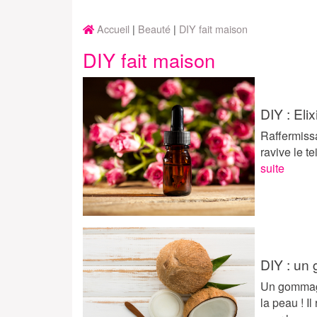
Accueil
Beauté
DIY fait maison
DIY fait maison
DIY : Elix
Raffermissa
ravive le te
suite
DIY : un
Un gommage 
la peau ! Il