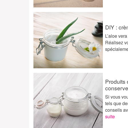
DIY : crè
L’aloe vera
Réalisez vo
spécialeme
Produits 
conserve
Si vous vo
tels que d
conseils a
suite