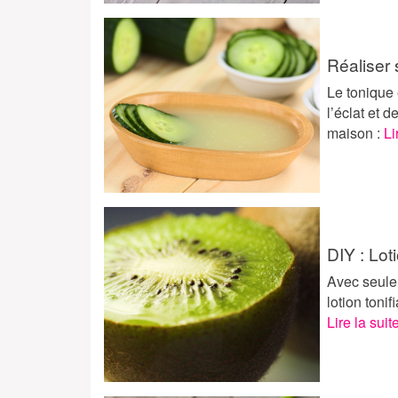
Réaliser 
Le tonique
l’éclat et d
maison :
Li
DIY : Lot
Avec seulem
lotion toni
Lire la suit