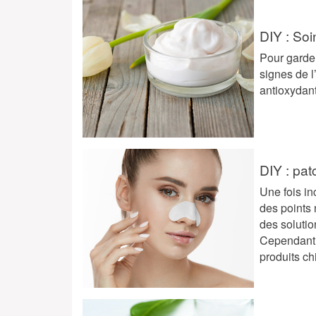
DIY : Soi
Pour garder
signes de l
antioxydant
DIY : pat
Une fois in
des points
des solutio
Cependant,
produits c