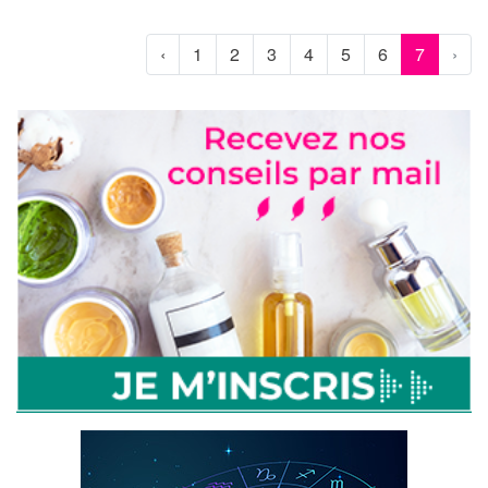
‹
1
2
3
4
5
6
7
›