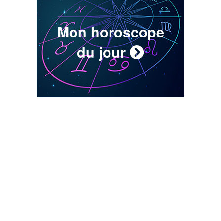
Mon horoscope
du jour