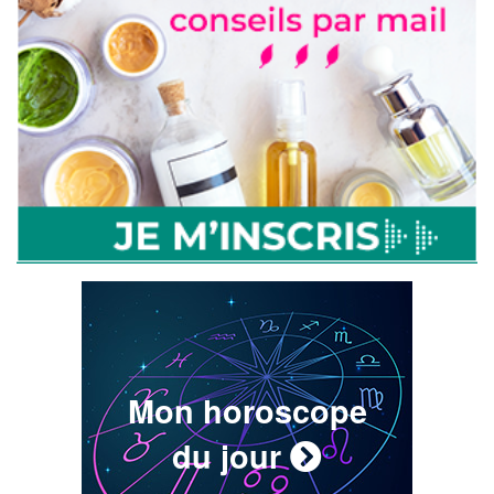
Mon horoscope
du jour