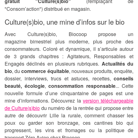
gratuit "Culture(s)bio"
(remplaçant de
"Consom’action") distribué en magasin.
Culture(s)bio, une mine d’infos sur le bio
Avec Culture(s)bio, Biocoop propose un
magazine bimestriel plus moderne, plus proche des
consommateurs. Coloré et dynamique, il s’articule autour
de 3 grands chapitres : Agitateurs, Responsables et
Engagés déclinés en plusieurs rubriques.
Actualités du
bio
, du
commerce équitable
, nouveaux produits, enquête,
dossier, interviews, trucs et astuces, recettes,
conseils
beauté, écologie
,
consommation responsable
... Cette
nouvelle formule d’une cinquantaine de pages est une
mine d’informations. Découvrez la
version téléchargeable
de Culture(s)bio
du numéro de la rentrée qui propose entre
autre de découvrir Lille la rurale, comment chasser les
poux ou garder son bronzage, ces cantines bio qui
progressent, les vins et fromages ou la politique de
transport Zéro Avion chez Biocoop...