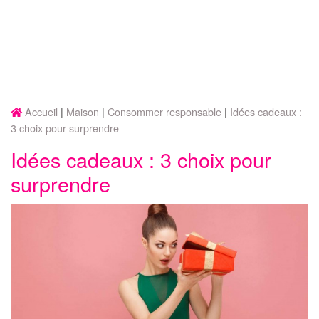
Accueil
Maison
Consommer responsable
Idées cadeaux :
3 choix pour surprendre
Idées cadeaux : 3 choix pour
surprendre