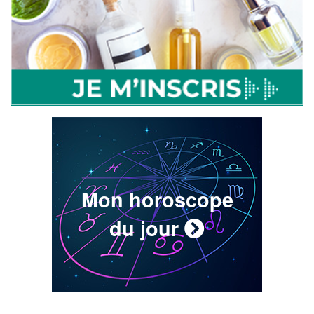
Mon horoscope
du jour