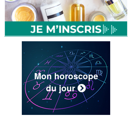
Mon horoscope
du jour