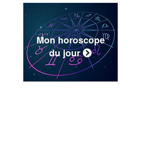
Mon horoscope
du jour