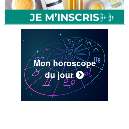
Mon horoscope
du jour