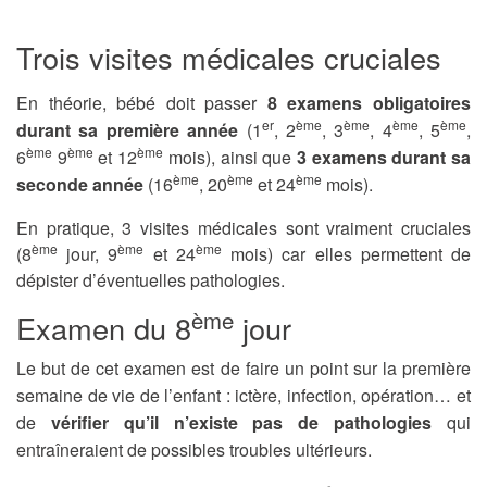
Trois visites médicales cruciales
En théorie, bébé doit passer
8 examens obligatoires
er
ème
ème
ème
ème
durant sa première année
(1
, 2
, 3
, 4
, 5
,
ème
ème
ème
6
9
et 12
mois), ainsi que
3 examens durant sa
ème
ème
ème
seconde année
(16
, 20
et 24
mois).
En pratique, 3 visites médicales sont vraiment cruciales
ème
ème
ème
(8
jour, 9
et 24
mois) car elles permettent de
dépister d’éventuelles pathologies.
ème
Examen du 8
jour
Le but de cet examen est de faire un point sur la première
semaine de vie de l’enfant : ictère, infection, opération… et
de
vérifier qu’il n’existe pas de pathologies
qui
entraîneraient de possibles troubles ultérieurs.