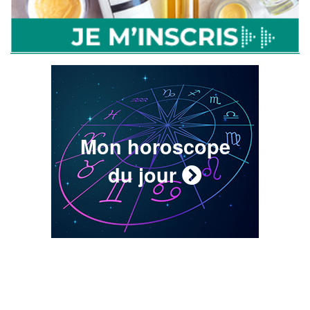
Mon horoscope
du jour