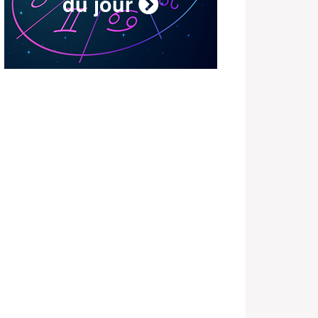
du jour