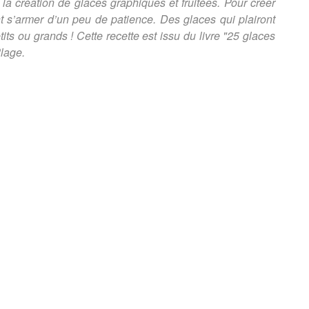
la création de glaces graphiques et fruitées. Pour créer
ent s’armer d’un peu de patience. Des glaces qui plairont
its ou grands ! Cette recette est issu du livre "25 glaces
Plage.