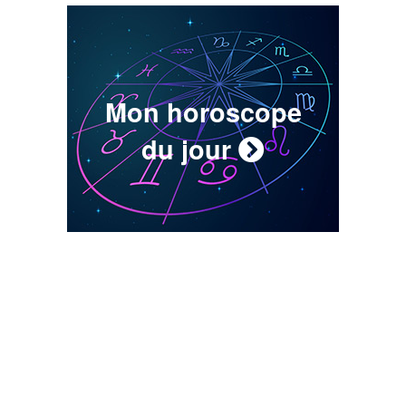
Mon horoscope
du jour