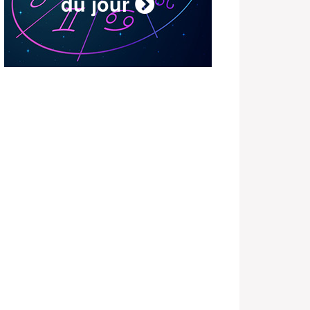
du jour