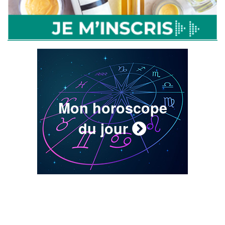
Mon horoscope
du jour