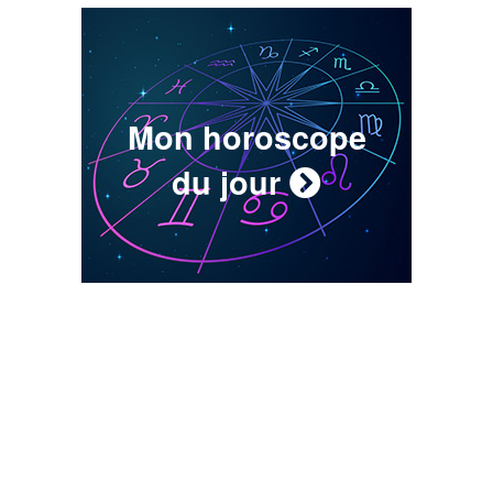
Mon horoscope
du jour