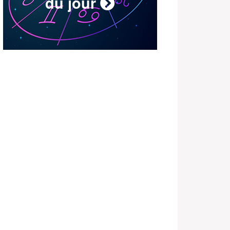
du jour