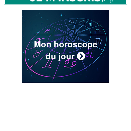
Mon horoscope
du jour