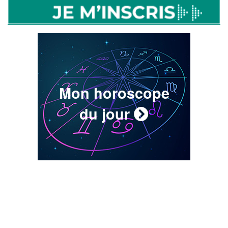
Mon horoscope
du jour