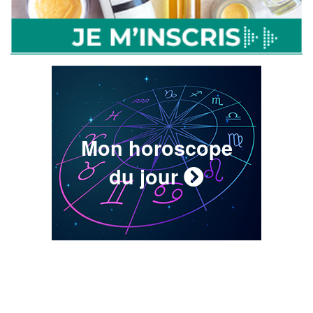
Mon horoscope
du jour