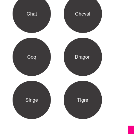
Chat
Cheval
Coq
Dragon
Singe
Tigre