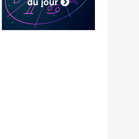
du jour