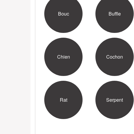
Bouc
Buffle
Chien
Cochon
Rat
Serpent