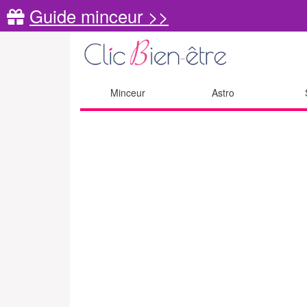
Guide minceur >>
Minceur
Astro