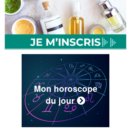
Mon horoscope
du jour