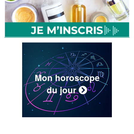
Mon horoscope
du jour