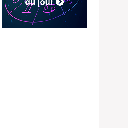
du jour