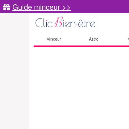
Guide minceur >>
Minceur
Astro