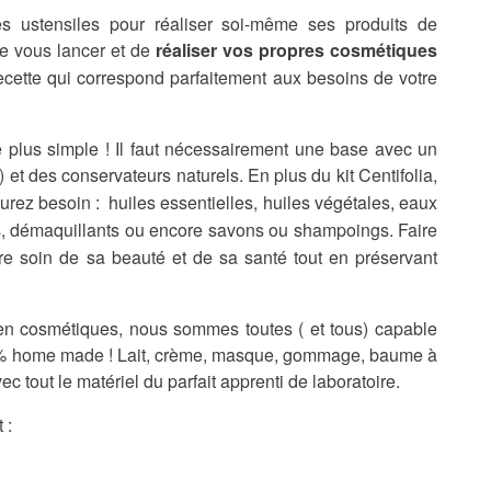
s ustensiles pour réaliser soi-même ses produits de
de vous lancer et de
réaliser vos propres cosmétiques
recette qui correspond parfaitement aux besoins de votre
 plus simple ! Il faut nécessairement une base avec un
t) et des conservateurs naturels. En plus du kit Centifolia,
aurez besoin :
huiles essentielles, huiles végétales, eaux
èmes, démaquillants ou encore savons ou shampoings. Faire
re soin de sa beauté et de sa santé tout en préservant
en cosmétiques, nous sommes toutes ( et tous) capable
0% home made ! Lait, crème, masque, gommage, baume à
ec tout le matériel du parfait apprenti de laboratoire.
t :