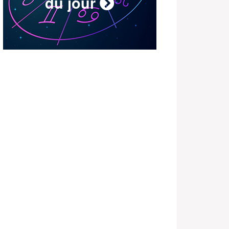
du jour