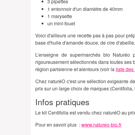
3 pipettes
1 entonnoir d'un diamètre de 40mm
1 marysette
un mini-fouet
Voici d'ailleurs une recette pas à pas pour pré
base d'huile d'amande douce, de cire d'abeille, 
L’enseigne de supermarchés bio Naturéo p
rigoureusement sélectionnés dans toutes ses b
région parisienne et alentours (voir la
liste de
Chez naturéO c'est une sélection exigeante de 
prix sur un large choix de marques (Centifolia,
Infos pratiques
Le kit Centifolia est vendu chez naturéO au pri
Pour en savoir plus :
www.natureo-bio.fr