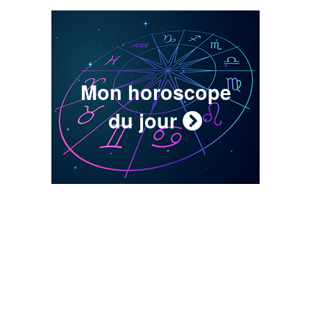
Mon horoscope
du jour