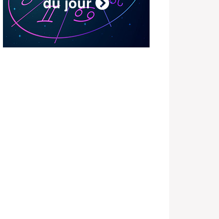
du jour