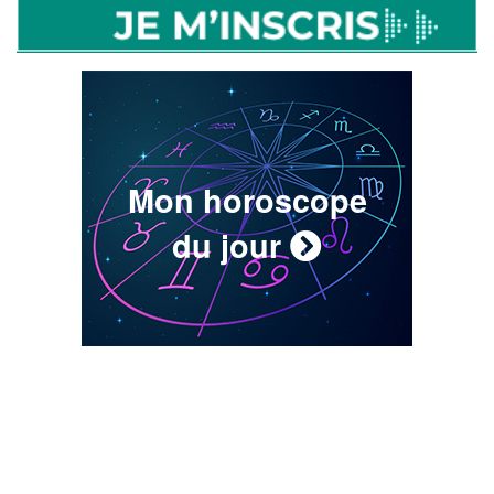
Mon horoscope
du jour