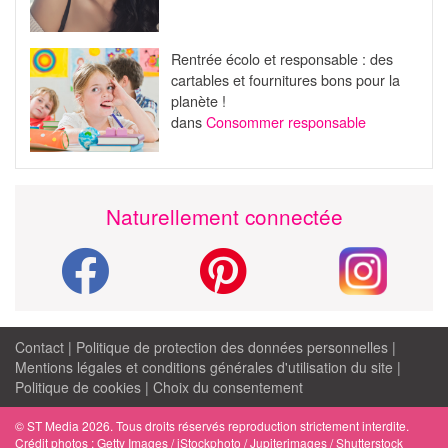
Rentrée écolo et responsable : des
cartables et fournitures bons pour la
planète !
dans
Consommer responsable
Naturellement connectée
Contact
|
Politique de protection des données personnelles
|
Mentions légales et conditions générales d'utilisation du site
|
Politique de cookies
|
Choix du consentement
© ST Media 2026. Tous droits réservés reproduction strictement interdite.
Crédit photos : Getty Images / iStockphoto / Jupiterimages / Shutterstock