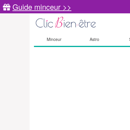
Guide minceur >>
Minceur
Astro