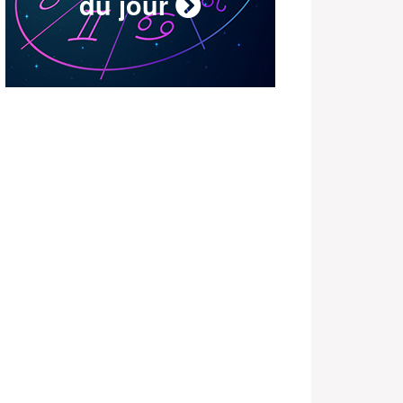
du jour