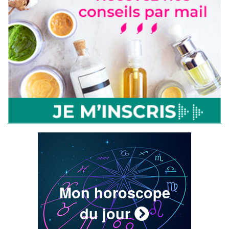
Mon horoscope
du jour