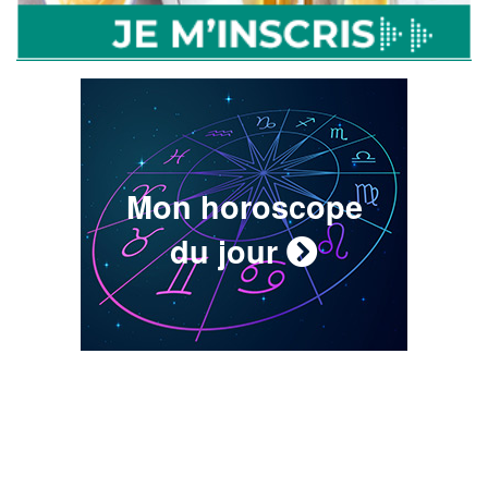
Mon horoscope
du jour