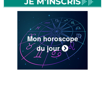
Mon horoscope
du jour