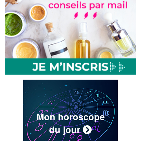
Mon horoscope
du jour