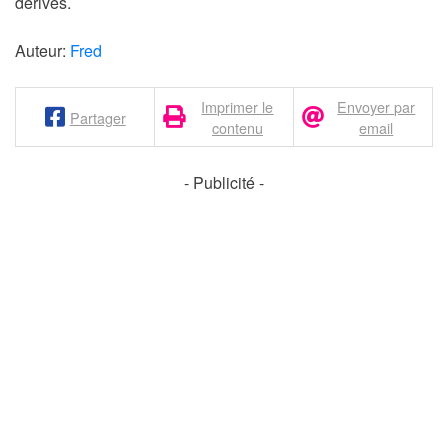
dérivés.
Auteur:
Fred
Imprimer le
Envoyer par
Partager
contenu
email
- Publicité -