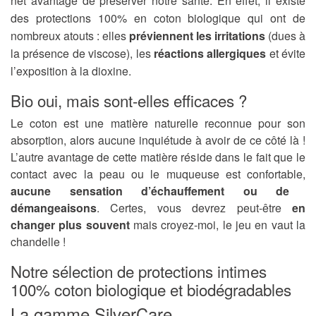
net avantage de préserver notre santé.
En effet, il existe
des protections 100% en coton biologique qui ont de
nombreux atouts : elles
préviennent les irritations
(dues à
la présence de viscose), les
réactions allergiques
et évite
l’exposition à la dioxine.
Bio oui, mais sont-elles efficaces ?
Le coton est une matière naturelle reconnue pour son
absorption, alors aucune inquiétude à avoir de ce côté là !
L’autre avantage de cette matière réside dans le fait que le
contact avec la peau ou le muqueuse est confortable,
aucune sensation d’échauffement ou de
démangeaisons
. Certes, vous devrez peut-être
en
changer plus souvent
mais croyez-moi, le jeu en vaut la
chandelle !
Notre sélection de protections intimes
100% coton biologique et biodégradables
La gamme SilverCare