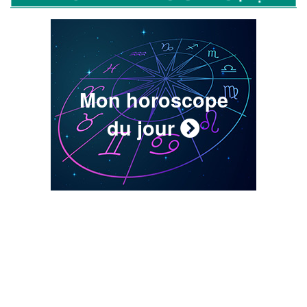
Mon horoscope
du jour