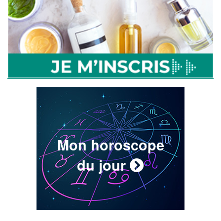
Mon horoscope
du jour