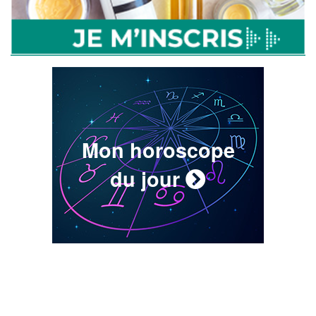
Mon horoscope
du jour