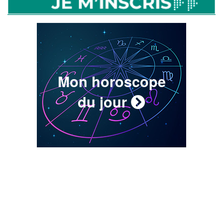
Mon horoscope
du jour