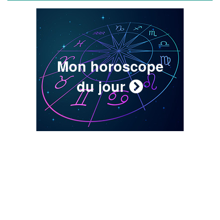
Mon horoscope
du jour