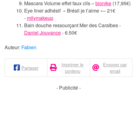
Mascara Volume effet faux cils –
bionike
(17,95€)
Eye liner adhésif « Brésil je t’aime »– 21€
-
milymakeup
Bain douche ressourçant Mer des Caraïbes -
Daniel Jouvance
- 6.50€
Auteur:
Fabien
Imprimer le
Envoyer par
Partager
contenu
email
- Publicité -