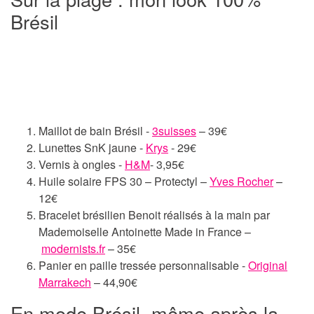
Brésil
Maillot de bain Brésil -
3suisses
– 39€
Lunettes SnK jaune -
Krys
- 29€
Vernis à ongles -
H&M
- 3,95€
Huile solaire FPS 30 – Protectyl –
Yves Rocher
–
12€
Bracelet brésilien Benoit réalisés à la main par
Mademoiselle Antoinette Made in France –
modernists.fr
– 35€
Panier en paille tressée personnalisable -
Original
Marrakech
– 44,90€
En mode Brésil, même après la