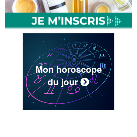
Mon horoscope
du jour