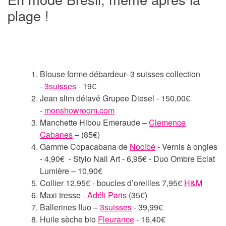
plage !
Blouse forme débardeur- 3 suisses collection
-
3suisses
- 19€
Jean slim délavé Grupee Diesel - 150,00€
-
monshowroom.com
Manchette Hibou Emeraude –
Clemence
Cabanes
– (85€)
Gamme Copacabana de
Nocibé
- Vernis à ongles
- 4,90€ - Stylo Nail Art - 6,95€ - Duo Ombre Eclat
Lumière – 10,90€
Collier 12,95€ - boucles d’oreilles 7,95€
H&M
Maxi tresse -
Adéli Paris
(35€)
Ballerines fluo –
3suisses
- 39,99€
Huile sèche bio
Fleurance
- 16,40€