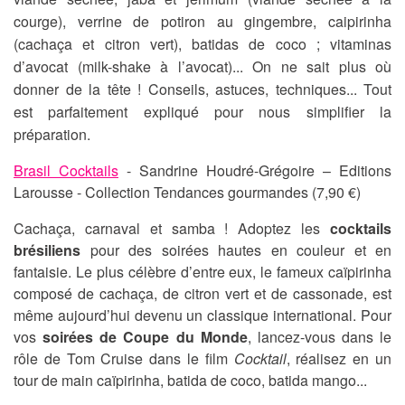
courge), verrine de potiron au gingembre,
caipirinha
(cachaça et citron vert), batidas de coco ; vitaminas
d’avocat (milk-shake à l’avocat)... On ne sait plus où
donner de la tête ! Conseils, astuces, techniques... Tout
est parfaitement expliqué pour nous simplifier la
préparation.
Brasil Cocktails
- Sandrine Houdré-Grégoire – Editions
Larousse - Collection Tendances gourmandes (7,90 €)
Cachaça, carnaval et samba ! Adoptez les
cocktails
brésiliens
pour des soirées hautes en couleur et en
fantaisie. Le plus célèbre d’entre eux, le fameux caïpirinha
composé de cachaça, de citron vert et de cassonade, est
même aujourd’hui devenu un classique international. Pour
vos
soirées de Coupe du Monde
, lancez-vous dans le
rôle de Tom Cruise dans le film
Cocktail
, réalisez en un
tour de main caïpirinha, batida de coco, batida mango...