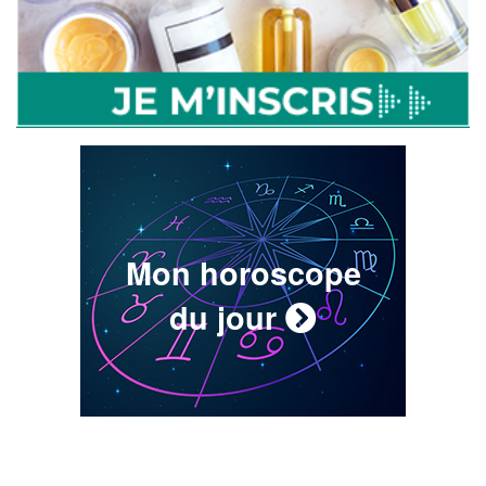
Mon horoscope
du jour