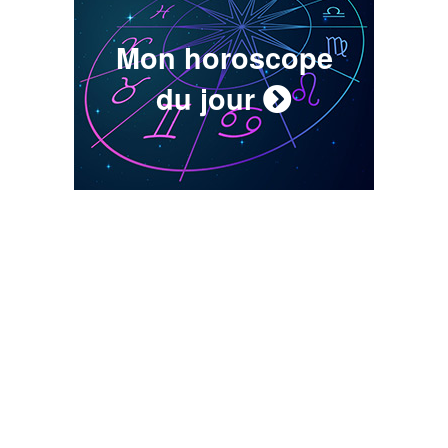
Mon horoscope
du jour