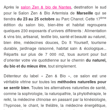
Après le
salon Zen & bio de Nantes
, destination le sud
pour le Salon Zen & Bio Artemisia de
Marseille
qui se
ème
tiendra
du 23 au 25 octobre
au Parc Chanot. Cette 17
édition du salon bio, bien-être et habitat regroupera
quelques 230 exposants d’univers différents : Alimentation
& vins bio, artisanat, textile bio, santé et beauté au naturel,
bien être, médecines douces, Do It Yourself, tourisme
durable, jardinage raisonné, habitat sain & écologique...
Répartis sur plus de 7 000 m2, tous auront pour but
d’orienter votre vie quotidienne sur le chemin
du naturel,
du bio et du mieux être
, tout simplement.
Détenteur du label « Zen & Bio », ce salon est une
véritable vitrine sur toutes les
méthodes naturelles pour
se sentir bien
. Toutes les alternatives naturelles de santé,
comme la sophrologie, la naturopathie, la phytothérapie, le
reiki, la médecine chinoise en passant par la kinésiologie,
l’hypnose, le chant, le théâtre, la médecine énergétique,