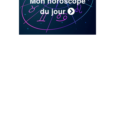
Mon horoscope
du jour