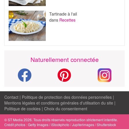
Tartinade à l'ail
dans
Recettes
Naturellement connectée
Contact
|
Politique de protection des données personnelles
|
Mentions légales et conditions générales d'utilisation du site
|
Politique de cookies
|
Choix du consentement
© ST Media 2026. Tous droits réservés reproduction strictement interdite.
Crédit photos : Getty Images / iStockphoto / Jupiterimages / Shutterstock