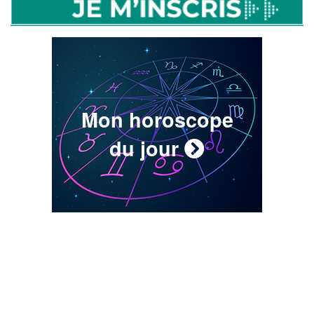
Mon horoscope
du jour