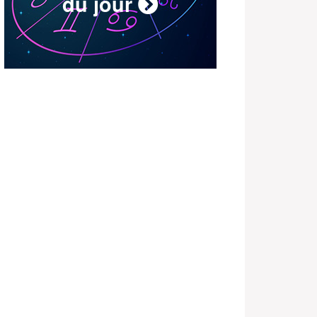
du jour