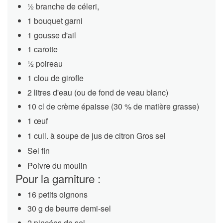
1⁄2 branche de céleri,
1 bouquet garni
1 gousse d'ail
1 carotte
1⁄2 poireau
1 clou de girofle
2 litres d'eau (ou de fond de veau blanc)
10 cl de crème épaisse (30 % de matière grasse)
1 œuf
1 cuil. à soupe de jus de citron Gros sel
Sel fin
Poivre du moulin
Pour la garniture :
16 petits oignons
30 g de beurre demi-sel
2 pincées de sel