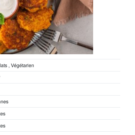
lats , Végétarien
nnes
tes
tes