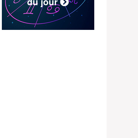
du jour