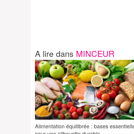
A lire dans
MINCEUR
Alimentation équilibrée : bases essentiell
pour une silhouette durable