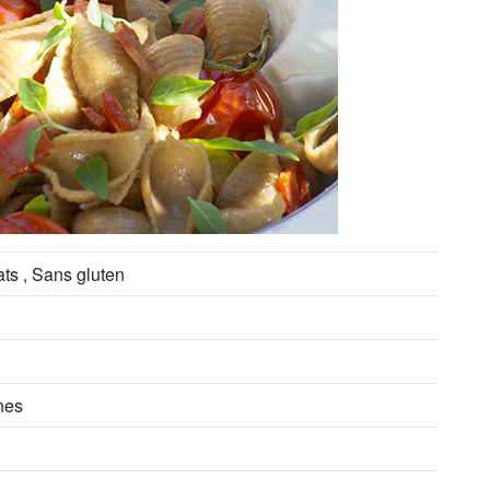
ats , Sans gluten
nes