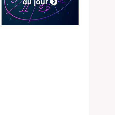
du jour